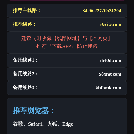
推荐主线路：
34.96.227.59:31204
推荐线路：
i9zciw.com
建议同时收藏【线路网址】与【本网页】
推荐『下载APP』 防止迷路
备用线路1：
rlvf0d.com
备用线路2：
x8xmt.com
备用线路3：
khfnmk.com
推荐浏览器：
谷歌、Safari、火狐、Edge