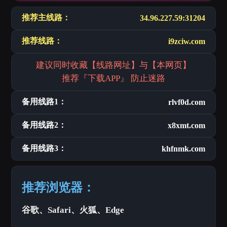
推荐主线路：
34.96.227.59:31204
推荐线路：
i9zciw.com
建议同时收藏【线路网址】与【本网页】
推荐『下载APP』 防止迷路
备用线路1：
rlvf0d.com
备用线路2：
x8xmt.com
备用线路3：
khfnmk.com
推荐浏览器：
谷歌、Safari、火狐、Edge