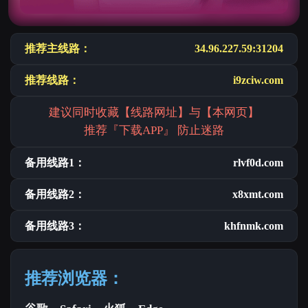
推荐主线路：
34.96.227.59:31204
推荐线路：
i9zciw.com
建议同时收藏【线路网址】与【本网页】
推荐『下载APP』 防止迷路
备用线路1：
rlvf0d.com
备用线路2：
x8xmt.com
备用线路3：
khfnmk.com
推荐浏览器：