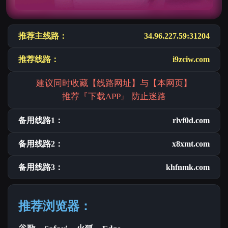
推荐主线路：
34.96.227.59:31204
推荐线路：
i9zciw.com
建议同时收藏【线路网址】与【本网页】
推荐『下载APP』 防止迷路
备用线路1：
rlvf0d.com
备用线路2：
x8xmt.com
备用线路3：
khfnmk.com
推荐浏览器：